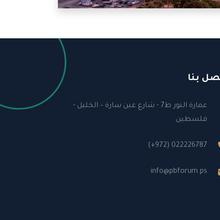
صل بنا
عمارة النور ط7 - شارع عين سارة – الخليل -
فلسطين
(+972) 022226787
info@pbforum.ps