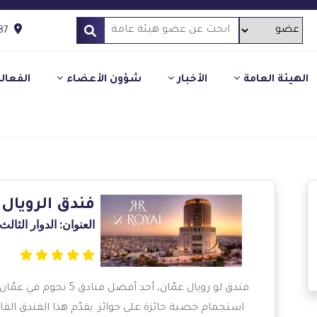
87
الهيئة العامة
الأخبار
شؤون الأعضاء
الفعال
فندق الرويال
العنوان: الدوار الثا
فندق لو رويال عمّان، أحد 
استجمام خصبة حائزة على جوائز. يقدّم هذا الفندق ال