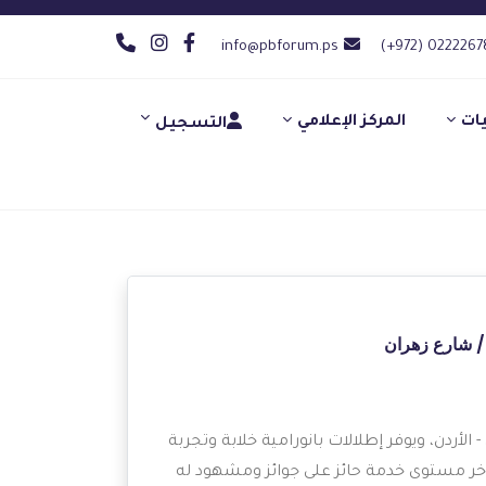
info@pbforum.ps
(+972) 0222267
يات
المركز الإعلامي
التسجيل
لث/ شارع زهران
أفضل فنادق 5 نجوم في عمّان - الأردن، ويوفر إطلالات بانورامية خلابة وتجربة
فاخر مستوى خدمة حائز على جوائز ومشهود له