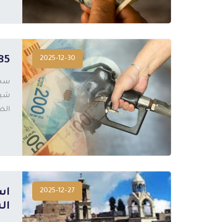
2025-12-30
2.85 مليار شيكل إيرادات ضريب
الض
المزيد
2025-12-27
ال