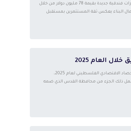
أكد وزير السياحة والآثار هاني الحايك أن محافظة بيت لحم شهدت استثمارات فندقية جديدة بقيمة 78 مليون دولار من خلال
ر أعمال البناء يعكس ثقة المستثمرين بمستقبل
لال العام 2025
أصدر الجهاز المركزي للإحصاء وسلطة النقد بياناً صحفياً مشتركاً حول الحصاد الاقتصادي الفلسطيني لعام 2025،
لأسعار الثابتة، ولا تشمل ذلك الجزء من محافظة القدس الذي ضمه