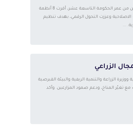
قال وزير الاقتصاد الوطني، المهندس محمد العامور، بأن الوزارة خلال عامين من عمر الحكومة التاسعة عشر، أقرت 8 أنظمة
الاصلاحية وعززت التحول الرقمي، بهدف تنظيم
. ...
جال الزراعي
زيرة الزراعة والتنمية الريفية والبيئة القبرصية
يّف مع تغيّر المناخ، ودعم صمود المزارعين. وأكد