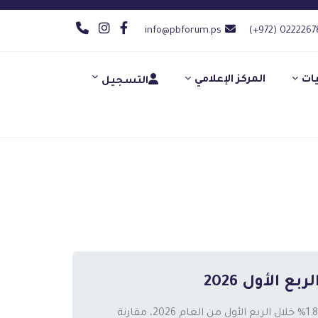
info@pbforum.ps
(+972) 0222267
يات
المركز الإعلامي
التسجيل
سجل الرقم القياسي العام لأسعار الجملة في فلسطين ارتفاعا نسبته 1.84% خلال الربع الأول من العام 2026، مقارنة