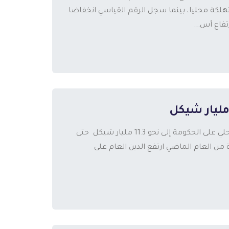
ه 6.09% للسلع المنتجة والمستهلكة محليا، بينما سجل الرقم القياسي انخفاضا
أظهر مسح لبيانات صادرة عن وزارة المالية الفلسطينية ارتفاع الدين المحلي على الحكومة إلى نحو 11.3 مليار شيكل حتى
رنة بذات الفترة من العام الماضي ارتفع الدين العام على