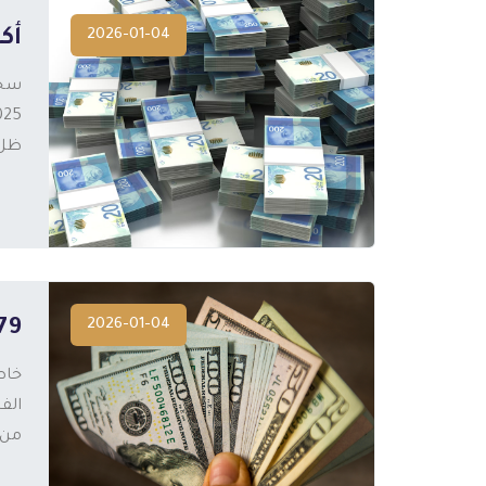
2026-01-04
أكث
سجّ
ظل 
المزيد
2026-01-04
%79 من إيرادات البنوك في 
خاص
من عام 2025، في مؤشر واضح على
المزيد