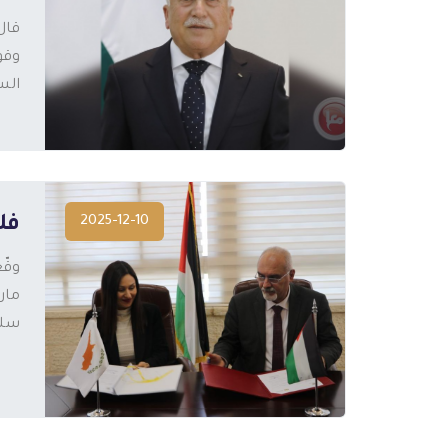
وقو
المزيد
الس
2025-12-10
فل
وقّ
ماري
سلي
المزيد