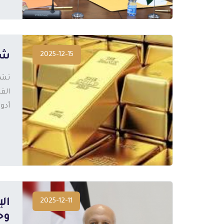
2025-12-15
شا
تشه
الق
أدو
المزيد
2025-12-11
ال
وح