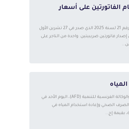
 الفاتورتين على أسعار
ستخضع طلبات الشراء الأونلاين بعد بدء تنفيذ قانون التجارة الإلكترونية رقم 21 لسنة 2025 الذي صدر في 27 تشرين الأول
الثاني 2026، لآلية جديدة تقوم على إصدار فاتورتين ضريبيتين: واحدة من التاجر على
...
لمياه
في إطار الشراكة الفلسطينية–الفرنسية، وقّعت الحكومة الفلسطينية والوكالة الفرنسية للتنمية (AFD)، اليوم الأحد في
 الصرف الصحي وإعادة استخدام المياه في
بقيمة إج...