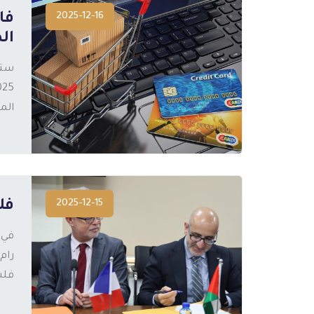
2025-12-16
فا
ال
المزيد
الم
2025-12-15
فل
رام
المزيد
فلس