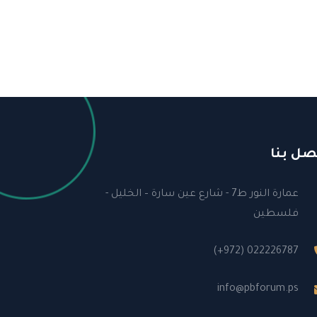
صل بنا
عمارة النور ط7 - شارع عين سارة – الخليل -
فلسطين
(+972) 022226787
info@pbforum.ps