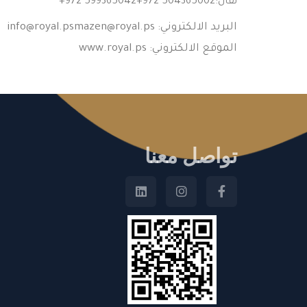
نقال:
+972 599365042+972 504365002
البريد الالكتروني:
@royal.ps
info@royal.psmazen
الموقع الالكتروني: www.royal.ps
تواصل معنا