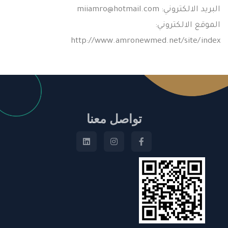
البريد الالكتروني:
miiamro@hotmail.com
الموقع الالكتروني:
http://www.amronewmed.net/site/index
تواصل معنا