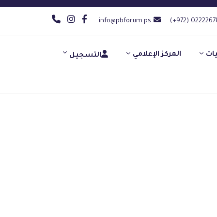
info@pbforum.ps
(+972) 0222267
يات
المركز الإعلامي
التسجيل