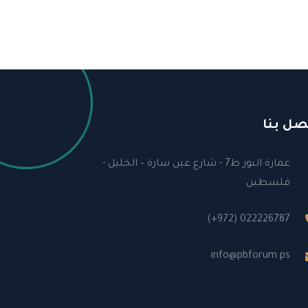
صل بنا
عمارة النور ط7 - شارع عين سارة – الخليل -
فلسطين
(+972) 022226787
info@pbforum.ps