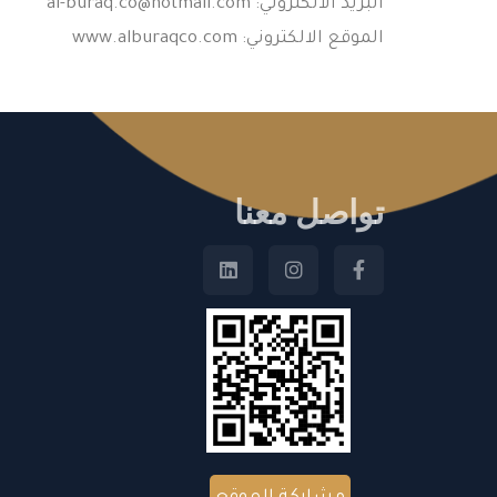
البريد الالكتروني:
al-buraq.co@hotmail.com
الموقع الالكتروني: www.alburaqco.com
تواصل معنا