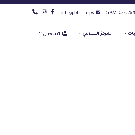
info@pbforum.ps
(+972) 0222267
يات
المركز الإعلامي
التسجيل