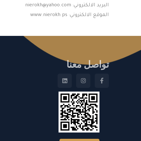
البريد الالكتروني:
nierokh@yahoo.com
الموقع الالكتروني: www.nierokh.ps
تواصل معنا