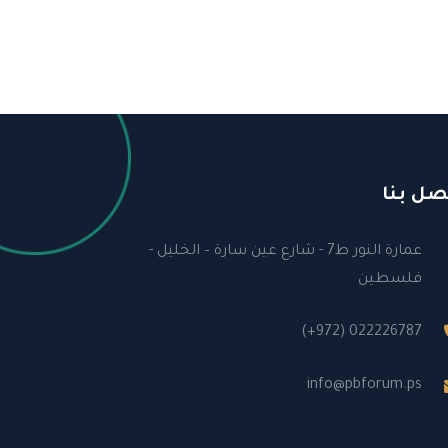
صل بنا
عمارة النور ط7 - شارع عين سارة – الخليل -
فلسطين
(+972) 022226787
info@pbforum.ps