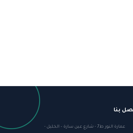
صل بنا
عمارة النور ط7 - شارع عين سارة – الخليل -