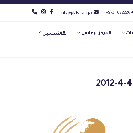
info@pbforum.ps
(+972) 0222267
يات
المركز الإعلامي
التسجيل