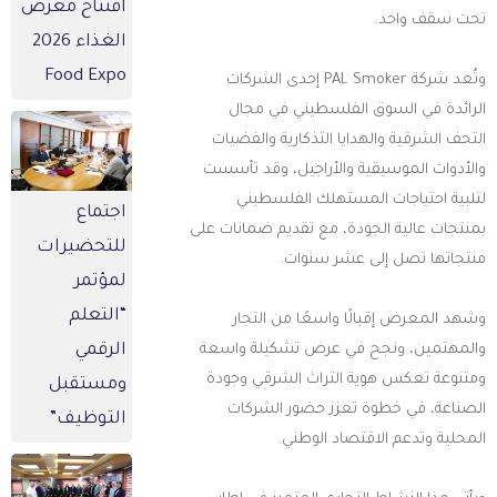
افتتاح معرض
حت سقف واحد.
الغذاء 2026
Food Expo
وتُعد شركة PAL Smoker إحدى الشركات
لرائدة في السوق الفلسطيني في مجال
لتحف الشرقية والهدايا التذكارية والفضيات
الأدوات الموسيقية والأراجيل، وقد تأسست
تلبية احتياجات المستهلك الفلسطيني
اجتماع
منتجات عالية الجودة، مع تقديم ضمانات على
للتحضيرات
نتجاتها تصل إلى عشر سنوات.
لمؤتمر
“التعلم
شهد المعرض إقبالًا واسعًا من التجار
المهتمين، ونجح في عرض تشكيلة واسعة
الرقمي
متنوعة تعكس هوية التراث الشرقي وجودة
ومستقبل
لصناعة، في خطوة تعزز حضور الشركات
التوظيف”
لمحلية وتدعم الاقتصاد الوطني.