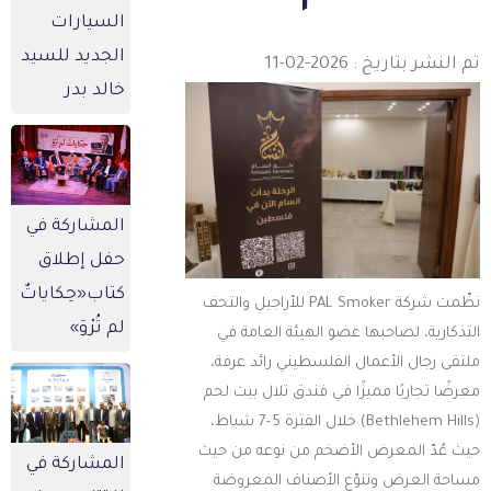
السيارات
الجديد للسيد
 النشر بتاريخ : 2026-02-11
خالد بدر
المشاركة في
حفل إطلاق
كتاب«حِكاياتٌ
نظّمت شركة PAL Smoker للأراجيل والتحف
لم تُرْوَ»
لتذكارية، لصاحبها عضو الهيئة العامة في
لتقى رجال الأعمال الفلسطيني رائد عرفة،
عرضًا تجاريًا مميزًا في فندق تلال بيت لحم
(Bethlehem Hills) خلال الفترة 5–7 شباط،
يث عُدّ المعرض الأضخم من نوعه من حيث
المشاركة في
ساحة العرض وتنوّع الأصناف المعروضة