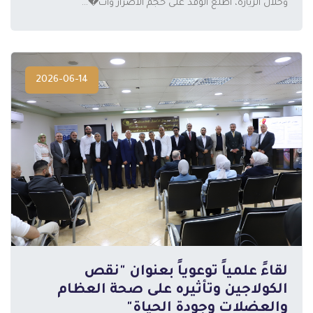
وخلال الزيارة، اطلع الوفد على حجم الأضرار وآث�...
2026-06-14
لقاءً علمياً توعوياً بعنوان "نقص
الكولاجين وتأثيره على صحة العظام
المزيد
والعضلات وجودة الحياة"