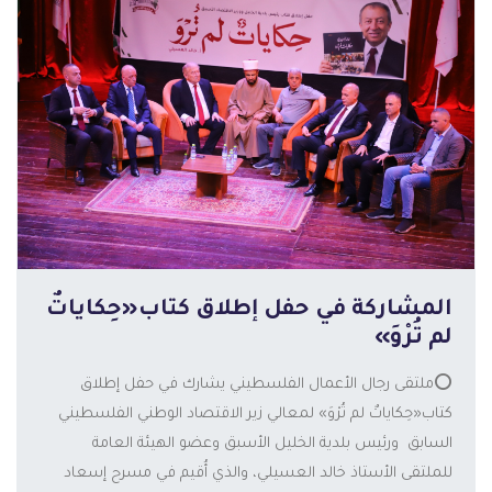
المشاركة في حفل إطلاق كتاب«حِكاياتٌ
لم تُرْوَ»
⭕️ملتقى رجال الأعمال الفلسطيني يشارك في حفل إطلاق
كتاب«حِكاياتٌ لم تُرْوَ» لمعالي زير الاقتصاد الوطني الفلسطيني
السابق ورئيس بلدية الخليل الأسبق وعضو الهيئة العامة
المزيد
للملتقى الأستاذ خالد العسيلي، والذي أُقيم في مسرح إسعاد