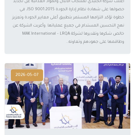
أعلنت شركة الجنيدي لمنتجات الألبان والمواد الغذائية عن تجديد
حصولها على شهادة نظام إدارة الجودة ISO 9001:2015، في
خطوة تؤكد التزامها المستمر بتطبيق أعلى معايير الجودة وتعزيز
نهج التحسين المستدام في جميع عملياتها. وأعربت الشركة عن
المزيد
خالص شكرها وتقديرها لشركة MAK International – LRQA
وطاقمها على جهودهم وتعاونه...
2026-05-07