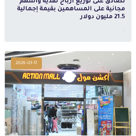
تصادق على توزيع أرباح نقدية وأسهم
مجانية على المساهمين بقيمة إجمالية
المزيد
21.5 مليون دولار
...
2026-03-17