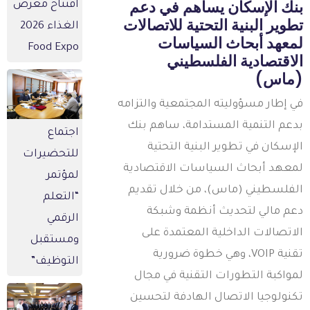
نك الإسكان يساهم في دعم
افتتاح معرض
طوير البنية التحتية للاتصالات
الغذاء 2026
معهد أبحاث السياسات
Food Expo
لاقتصادية الفلسطيني
ماس)
ي إطار مسؤوليته المجتمعية والتزامه
دعم التنمية المستدامة، ساهم بنك
اجتماع
لإسكان في تطوير البنية التحتية
للتحضيرات
معهد أبحاث السياسات الاقتصادية
لمؤتمر
لفلسطيني (ماس)، من خلال تقديم
“التعلم
عم مالي لتحديث أنظمة وشبكة
الرقمي
لاتصالات الداخلية المعتمدة على
ومستقبل
تقنية VOIP، وهي خطوة ضرورية
التوظيف”
مواكبة التطورات التقنية في مجال
كنولوجيا الاتصال الهادفة لتحسين