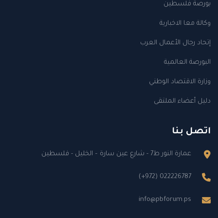
بورصة فلسطين
وكالة معا الاخبارية
إتحاد رجال الأعمال العرب
البورصة العالمية
وزارة الاقتصاد الوطني
دليل أعضاء الملتقى
اتصل بنا
عمارة النور ط7 - شارع عين سارة – الخليل - فلسطين
(+972) 022226787
info@pbforum.ps