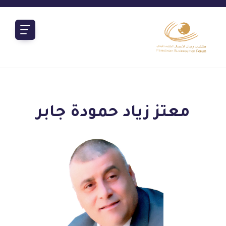
معتز زياد حمودة جابر