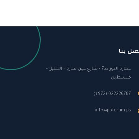
صل بنا
عمارة النور ط7 - شارع عين سارة – الخليل -
فلسطين
(+972) 022226787
info@pbforum.ps