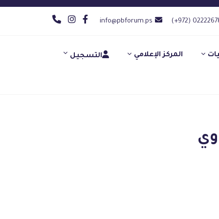
info@pbforum.ps
(+972) 0222267
يات
المركز الإعلامي
التسجيل
وي