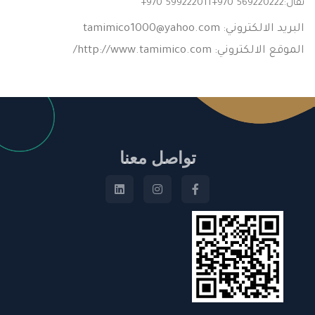
نقال:
+970 599222011+970 569220222
البريد الالكتروني:
tamimico1000@yahoo.com
الموقع الالكتروني: http://www.tamimico.com/
تواصل معنا