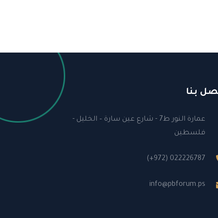
صل بنا
عمارة النور ط7 - شارع عين سارة – الخليل -
فلسطين
(+972) 022226787
info@pbforum.ps