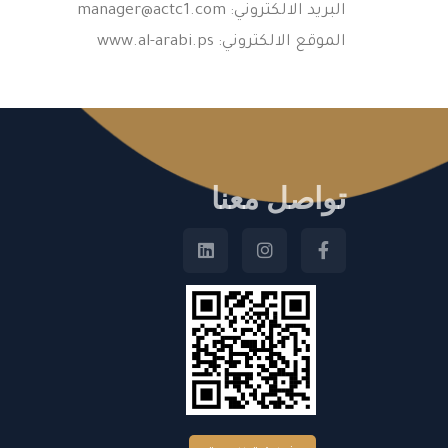
البريد الالكتروني:
manager@actc1.com
الموقع الالكتروني: www.al-arabi.ps
تواصل معنا