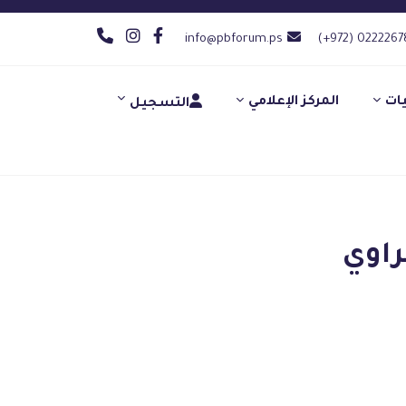
info@pbforum.ps
(+972) 0222267
يات
المركز الإعلامي
التسجيل
راوي