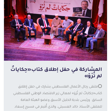
المشاركة في حفل إطلاق كتاب«حِكاياتٌ
لم تُرْوَ»
⭕️ملتقى رجال الأعمال الفلسطيني يشارك في حفل إطلاق
كتاب«حِكاياتٌ لم تُرْوَ» لمعالي زير الاقتصاد الوطني الفلسطيني
السابق ورئيس بلدية الخليل الأسبق وعضو الهيئة العامة
المزيد
للملتقى الأستاذ خالد العسيلي، والذي أُقيم في مسرح إسعاد