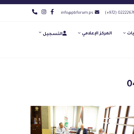
info@pbforum.ps
(+972) 0222267
يات
المركز الإعلامي
التسجيل