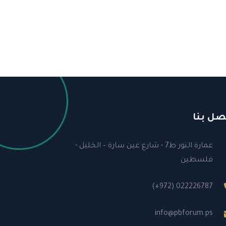
صل بنا
عمارة النور ط7 - شارع عين سارة – الخليل -
فلسطين
(+972) 022226787
info@pbforum.ps