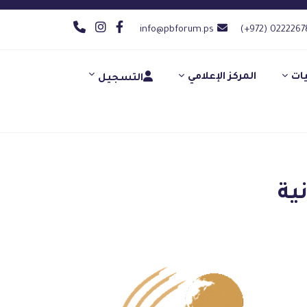
info@pbforum.ps
(+972) 0222267
يات
المركز الإعلامي
التسجيل
ية